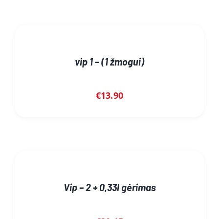
vip 1 – (1 žmogui)
€
13.90
Vip – 2 + 0,33l gėrimas