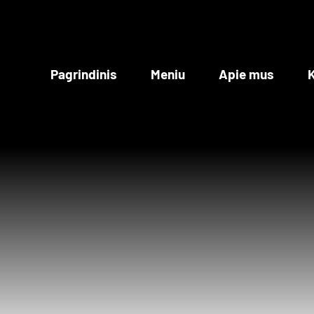
Skip
to
content
Pagrindinis
Meniu
Apie mus
K