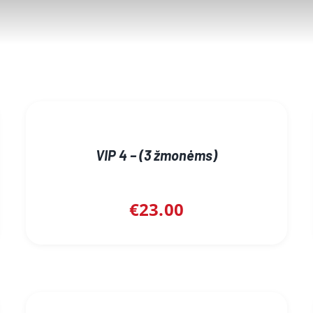
VIP 4 – (3 žmonėms)
€
23.00