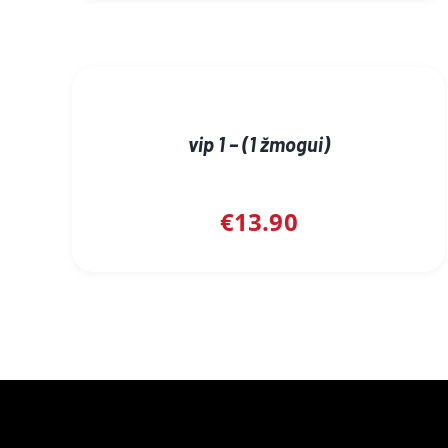
vip 1 – (1 žmogui)
€
13.90