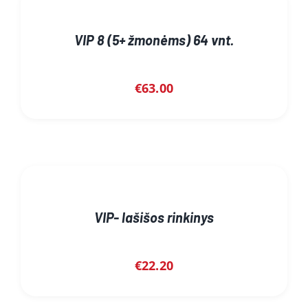
VIP 8 (5+ žmonėms) 64 vnt.
€
63.00
VIP- lašišos rinkinys
€
22.20