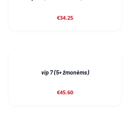
€
34.25
vip 7 (5+ žmonėms)
€
45.60