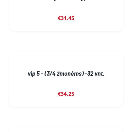
€
31.45
vip 5 – (3/4 žmonėms) -32 vnt.
€
34.25