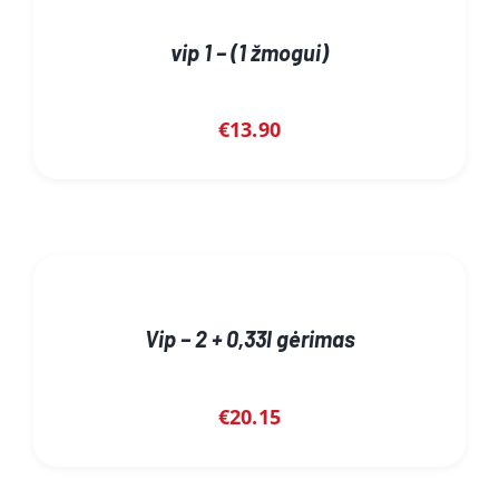
vip 1 – (1 žmogui)
€
13.90
Vip – 2 + 0,33l gėrimas
€
20.15