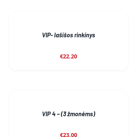
VIP- lašišos rinkinys
€
22.20
VIP 4 – (3 žmonėms)
€
23.00