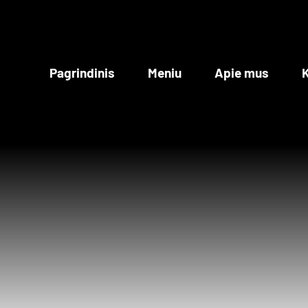
Skip
to
content
Pagrindinis
Meniu
Apie mus
K