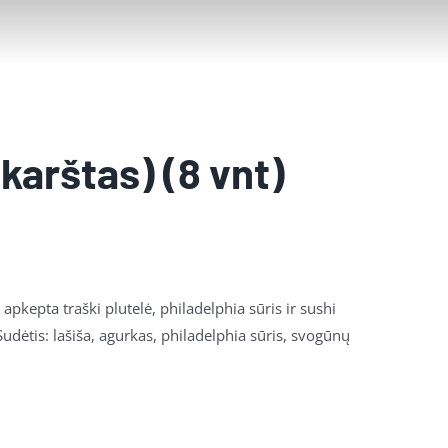
karštas) (8 vnt)
apkepta traški plutelė, philadelphia sūris ir sushi
udėtis: lašiša, agurkas, philadelphia sūris, svogūnų