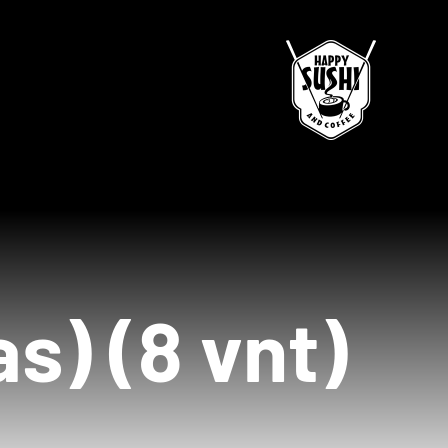
s) (8 vnt)