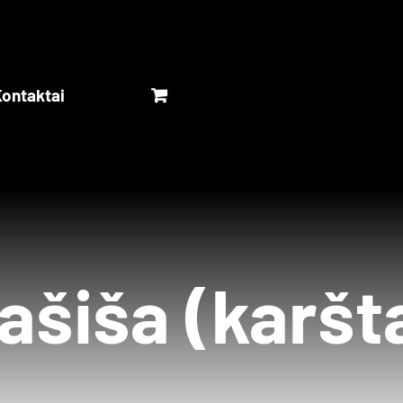
ontaktai
ašiša (karšta