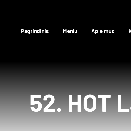
Skip
to
content
Pagrindinis
Meniu
Apie mus
K
52. HOT L