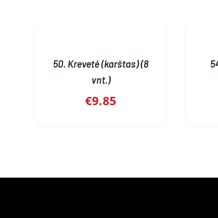
50. Krevetė (karštas) (8
54
vnt.)
€
9.85