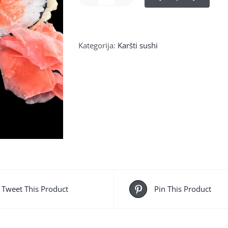
produkto
kiekis:
52.
HOT
Kategorija:
Karšti sushi
Lašiša
(karštas)
(8
vnt)
Tweet This Product
Pin This Product