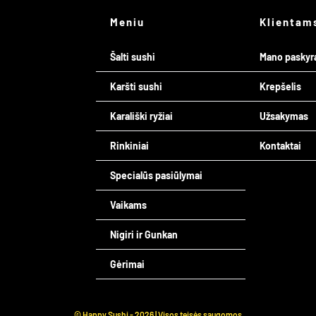
Meniu
Klientam
Šalti sushi
Mano paskyr
Karšti sushi
Krepšelis
Karališki ryžiai
Užsakymas
Rinkiniai
Kontaktai
Specialūs pasiūlymai
Vaikams
Nigiri ir Gunkan
Gėrimai
© Happy Sushi -
2026 | Visos teisės saugomos