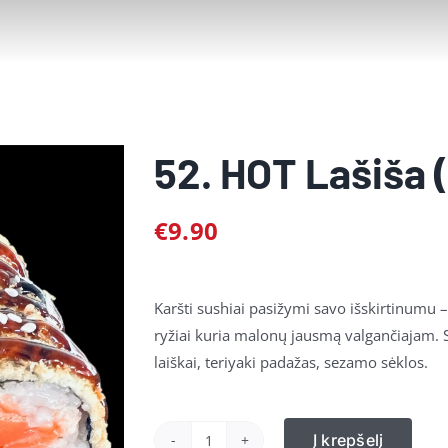
52. HOT Lašiša (
€
9.90
Karšti sushiai pasižymi savo išskirtinumu – 
ryžiai kuria malonų jausmą valgančiajam. S
laiškai, teriyaki padažas, sezamo sėklos.
Į krepšelį