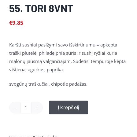
55. TORI 8VNT
€
9.85
Karšti sushiai pasižymi savo išskirtinumu – apkepta
traški plutelė, philadelphia sūris ir sushi ryžiai kuria
malonų jausmą valgančiajam. Sudėtis: tempūroje kepta
vištiena, agurkas, paprika,
svogūnų traškučiai, chipotle padažas.
Į krepšelį
produkto
kiekis:
55.
TORI