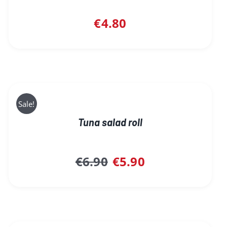
€
4.80
Sale!
Tuna salad roll
Original
Current
€
6.90
€
5.90
price
price
was:
is:
€6.90.
€5.90.