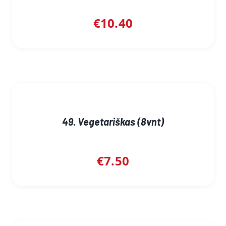
€
10.40
49. Vegetariškas (8vnt)
€
7.50