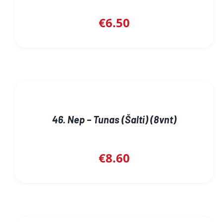
€
6.50
46. Nep – Tunas (Šalti) (8vnt)
€
8.60