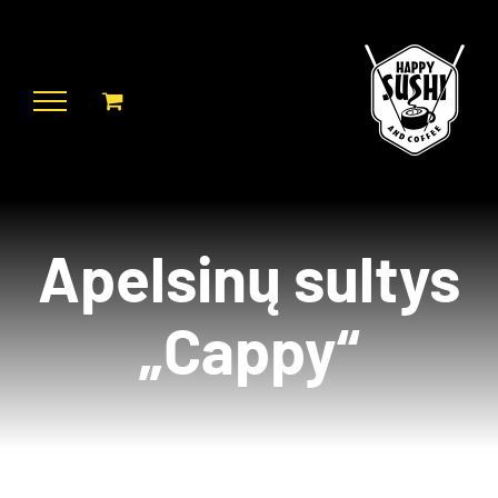
Skip
to
content
Apelsinų sultys
„Cappy“