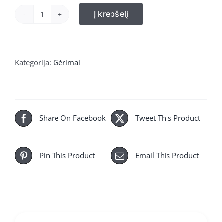
Į krepšelį
produkto
kiekis:
Apelsinų
sultys
Kategorija:
Gėrimai
„Cappy“
Share On Facebook
Tweet This Product
Pin This Product
Email This Product