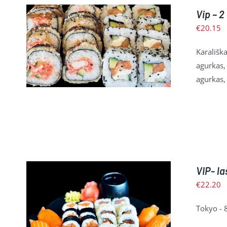
Vip – 2
€
20.15
Į KREPŠELĮ
/
PLAČIAU
Karališka
agurkas, 
agurkas,
VIP- la
€
22.20
Tokyo - 8