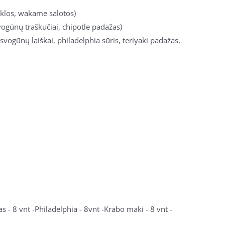
ėklos, wakame salotos)
vogūnų traškučiai, chipotle padažas)
 svogūnų laiškai, philadelphia sūris, teriyaki padažas,
 - 8 vnt -Philadelphia - 8vnt -Krabo maki - 8 vnt -