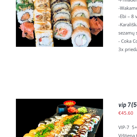
Į KREPŠELĮ
/
PLAČIAU
-Wakame 
-Ebi
– 8 
-Karališk
sezamų s
- Coka C
3x prieda
vip 7 
€
45.60
VIP-7 5+
Į KREPŠELĮ
/
PLAČIAU
Vištiena 