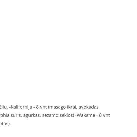
ų. -Kalifornija - 8 vnt (masago ikrai, avokadas,
elphia sūris, agurkas, sezamo sėklos) -Wakame - 8 vnt
otos).