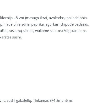
alifornija - 8 vnt (masago ikrai, avokadas, philadelphia
 philadelphia sūris, paprika, agurkas, chipotle padažas,
škučiai, sezamų sėklos, wakame salotos) Mėgstantiems
karštas sushi.
vnt. sushi gabalėlių. Tinkamas
3/4 žmonėms