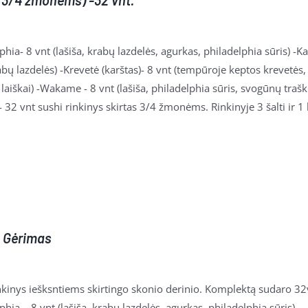
 (3/4 žmonėms) -32 vnt.
phia- 8 vnt (lašiša, krabų lazdelės, agurkas, philadelphia sūris) -K
abų lazdelės) -Krevetė (karštas)- 8 vnt (tempūroje keptos krevetės,
laiškai) -Wakame - 8 vnt (lašiša, philadelphia sūris, svogūnų tra
- 32 vnt sushi rinkinys skirtas 3/4 žmonėms. Rinkinyje 3 šalti ir 1 
+ Gėrimas
inkinys iešksntiems skirtingo skonio derinio. Komplektą sudaro
32
phia – 8 vnt (lašiša, krabų lazdelės, agurkas, philadelphia sūris)