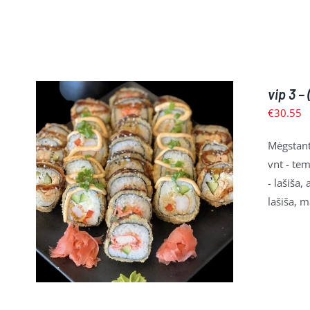
vip 3 
€
30.55
Mėgstanti
vnt - tem
- lašiša,
Į KREPŠELĮ
/
PLAČIAU
lašiša, m