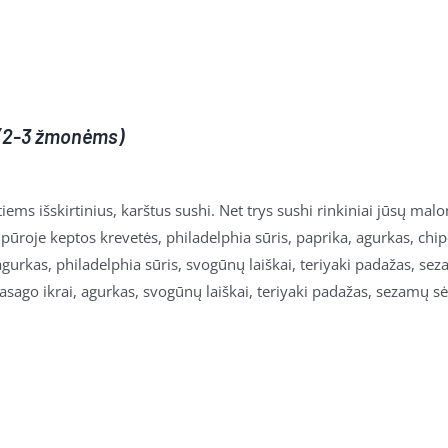
– (2-3 žmonėms)
ems išskirtinius, karštus sushi. Net trys sushi rinkiniai jūsų mal
pūroje keptos krevetės, philadelphia sūris, paprika, agurkas, chipo
 agurkas, philadelphia sūris, svogūnų laiškai, teriyaki padažas, seza
asago ikrai, agurkas, svogūnų laiškai, teriyaki padažas, sezamų sė