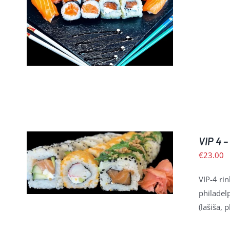
Į KREPŠELĮ
/
PLAČIAU
VIP 4 
€
23.00
Į KREPŠELĮ
/
PLAČIAU
VIP-4 ri
philadelp
(lašiša, 