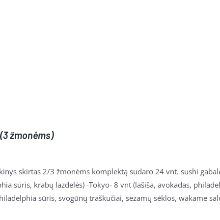
– (3 žmonėms)
nkinys skirtas 2/3 žmonėms komplektą sudaro 24 vnt. sushi gabalėli
hia sūris, krabų lazdelės) -Tokyo- 8 vnt (lašiša, avokadas, philad
philadelphia sūris, svogūnų traškučiai, sezamų sėklos, wakame sal