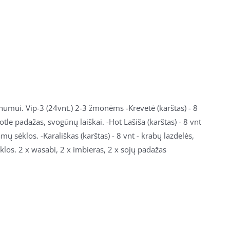
onumui. Vip-3 (24vnt.) 2-3 žmonėms -Krevetė (karštas) - 8
tle padažas, svogūnų laiškai. -Hot Lašiša (karštas) - 8 vnt
mų sėklos. -Karališkas (karštas) - 8 vnt - krabų lazdelės,
klos. 2 x wasabi, 2 x imbieras, 2 x sojų padažas