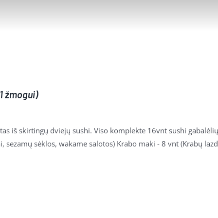
 (1 žmogui)
as iš skirtingų dviejų sushi. Viso komplekte 16vnt sushi gabalėlių
ai, sezamų sėklos, wakame salotos) Krabo maki - 8 vnt (Krabų lazd