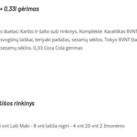
 + 0,33l gėrimas
s duetas: Karšto ir šalto suši rinkinys. Komplekte: Karališkas 8VNT 
svogūnų laiškai, teriyaki padažas, sezamų sėklos. Tokyo 8VNT (šalt
 sezamų sėklos. 0,33 Coca Cola gėrimas
šišos rinkinys
 vnt Laši Maki - 8 vnt lašiša nigiri - 4 vnt 20 vnt 2 žmonėms