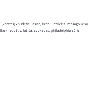
(karštas) - sudėtis: lašiša, krabų lazdelės, masago ikrai,
as) - sudėtis: lašiša, avokadas, philadelphia sūris,