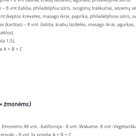
– 8 vnt (lašiša, philadelphia sūris, svogūnų traškučiai, sezamų s
vnt (keptos krevetės, masago ikrai, paprika, philadelphoia sūris, s
as (karštas)
– 8 vnt. (lašiša, krabų lazdelės, masago ikrai, agurkas,
ėklos)
ola 1,5L
i A + B + C
(5+ žmonėms)
 žmonėms 48 vnt. -Kalifornija - 8 vnt -Wakame- 8 vnt -Vegetariškas
teriyaki - 8 vnt 3x priedai A + B + C