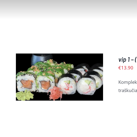
vip 1 –
€
13.90
Į KREPŠELĮ
/
PLAČIAU
Komplekt
traškuči