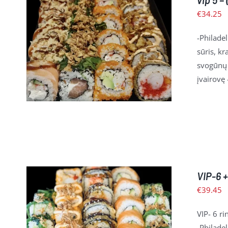
vip 5 –
€
34.25
-Philadel
Į KREPŠELĮ
/
PLAČIAU
sūris, kr
svogūnų 
įvairovę 
VIP-6 
€
39.45
VIP- 6 r
-Philadel