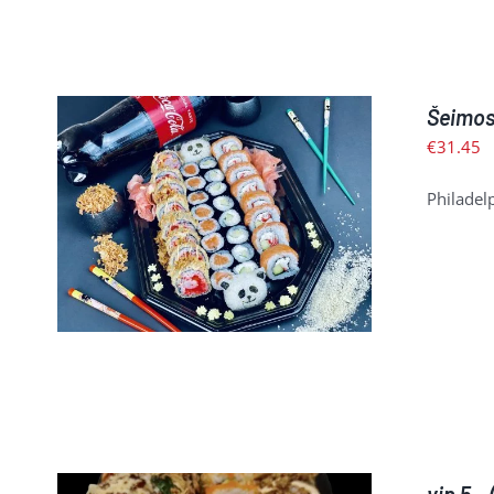
Šeimos 
€
31.45
Philadelp
Į KREPŠELĮ
/
PLAČIAU