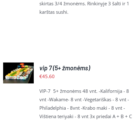
skirtas 3/4 žmonėms. Rinkinyje 3 šalti ir 1
karštas sushi.
Į
vip 7 (5+ žmonėms)
KREPŠELĮ
€
45.60
/
PLAČIAU
VIP-7 5+ žmonėms 48 vnt. -Kalifornija - 8
vnt -Wakame- 8 vnt -Vegetariškas - 8 vnt -
Philadelphia - 8vnt -Krabo maki - 8 vnt -
Vištiena teriyaki - 8 vnt 3x priedai A + B + C