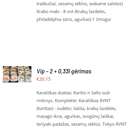
traškučiai, sezamų sėklos, wakame salotos)
Krabo maki - 8 vnt (Krabų lazdelės,
philadelphia sūris, agurkas) 1 žmogui
Į
Vip – 2 + 0,33l gėrimas
KREPŠELĮ
/
€
20.15
PLAČIAU
Karališkas duetas: Karšto ir šalto suši
rinkinys. Komplekte: Karališkas 8VNT
(karštas) - sudėtis: lašiša, krabų lazdelės,
masago ikrai, agurkas, svogūnų laiškai,
teriyaki padažas, sezamų sėklos. Tokyo 8VNT