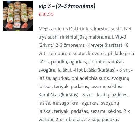
vip 3 – (2-3 žmonėms)
Į
KREPŠELĮ
€
30.55
/
PLAČIAU
Mėgstantiems išskirtinius, karštus sushi. Net
trys sushi rinkiniai jūsų malonumui. Vip-3
(24vnt.) 2-3 žmonėms -Krevetė (karštas) - 8
vnt - tempūroje keptos krevetės, philadelphia
sūris, paprika, agurkas, chipotle padažas,
svogūnų laiškai. -Hot Lašiša (karštas) - 8 vnt -
lašiša, agurkas, philadelphia sūris, svogūnų
laiškai, teriyaki padažas, sezamų sėklos. -
Karališkas (karštas) - 8 vnt - krabų lazdelės,
lašiša, masago ikrai, agurkas, svogūnų
laiškai, teriyaki padažas, sezamų sėklos. 2 x
wasabi, 2 x imbieras, 2 x sojų padažas