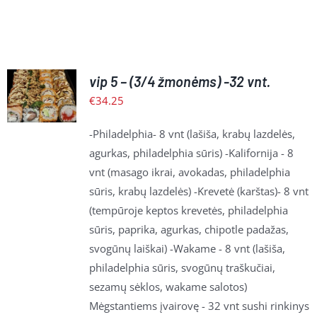
Į
vip 5 – (3/4 žmonėms) -32 vnt.
KREPŠELĮ
€
34.25
/
PLAČIAU
-Philadelphia- 8 vnt (lašiša, krabų lazdelės,
agurkas, philadelphia sūris) -Kalifornija - 8
vnt (masago ikrai, avokadas, philadelphia
sūris, krabų lazdelės) -Krevetė (karštas)- 8 vnt
(tempūroje keptos krevetės, philadelphia
sūris, paprika, agurkas, chipotle padažas,
svogūnų laiškai) -Wakame - 8 vnt (lašiša,
philadelphia sūris, svogūnų traškučiai,
sezamų sėklos, wakame salotos)
Mėgstantiems įvairovę - 32 vnt sushi rinkinys