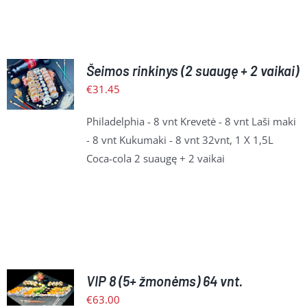
Į
Šeimos rinkinys (2 suaugę + 2 vaikai)
KREPŠELĮ
€
31.45
/
PLAČIAU
Philadelphia - 8 vnt Krevetė - 8 vnt Laši maki
- 8 vnt Kukumaki - 8 vnt 32vnt, 1 X 1,5L
Coca-cola 2 suaugę + 2 vaikai
Į
VIP 8 (5+ žmonėms) 64 vnt.
KREPŠELĮ
/
€
63.00