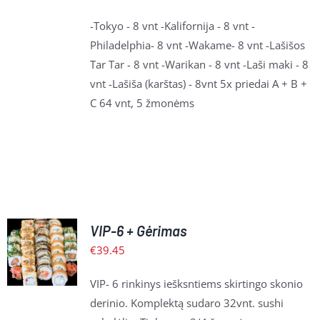
PLAČIAU
-Tokyo - 8 vnt -Kalifornija - 8 vnt -
Philadelphia- 8 vnt -Wakame- 8 vnt -Lašišos
Tar Tar - 8 vnt -Warikan - 8 vnt -Laši maki - 8
vnt -Lašiša (karštas) - 8vnt 5x priedai A + B +
C 64 vnt, 5 žmonėms
Į
VIP-6 + Gėrimas
KREPŠELĮ
€
39.45
/
PLAČIAU
VIP- 6 rinkinys iešksntiems skirtingo skonio
derinio. Komplektą sudaro
32vnt. sushi