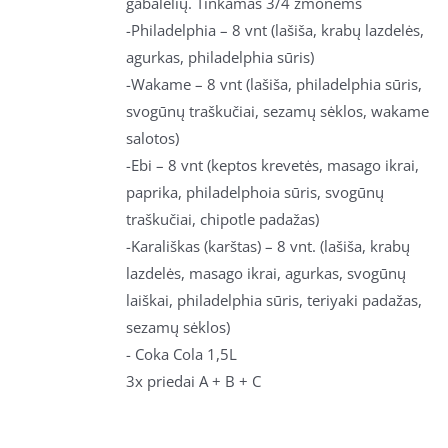
gabalėlių. Tinkamas
3/4 žmonėms
-Philadelphia – 8 vnt (lašiša, krabų lazdelės,
agurkas, philadelphia sūris)
-Wakame – 8 vnt (lašiša, philadelphia sūris,
svogūnų traškučiai, sezamų sėklos, wakame
salotos)
-Ebi
– 8 vnt (keptos krevetės, masago ikrai,
paprika, philadelphoia sūris, svogūnų
traškučiai, chipotle padažas)
-Karališkas (karštas)
– 8 vnt. (lašiša, krabų
lazdelės, masago ikrai, agurkas, svogūnų
laiškai, philadelphia sūris, teriyaki padažas,
sezamų sėklos)
- Coka Cola 1,5L
3x priedai A + B + C