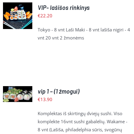
Į
VIP- lašišos rinkinys
KREPŠELĮ
€
22.20
/
PLAČIAU
Tokyo - 8 vnt Laši Maki - 8 vnt lašiša nigiri - 4
vnt 20 vnt 2 žmonėms
Į
vip 1 – (1 žmogui)
KREPŠELĮ
/
€
13.90
PLAČIAU
Komplektas iš skirtingų dviejų sushi. Viso
komplekte 16vnt sushi gabalėlių. Wakame -
8 vnt (Lašiša, philadelphia sūris, svogūnų