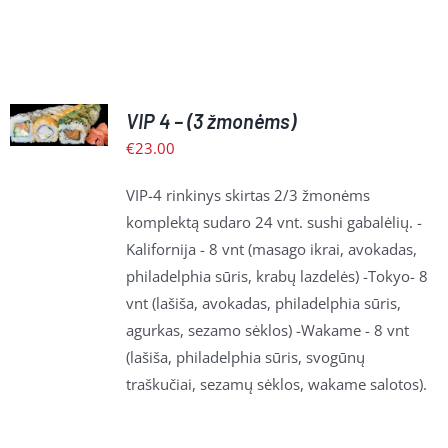
Į
KREPŠELĮ
VIP 4 – (3 žmonėms)
/
€
23.00
PLAČIAU
VIP-4 rinkinys skirtas 2/3 žmonėms
komplektą sudaro 24 vnt. sushi gabalėlių. -
Kalifornija - 8 vnt (masago ikrai, avokadas,
philadelphia sūris, krabų lazdelės) -Tokyo- 8
vnt (lašiša, avokadas, philadelphia sūris,
agurkas, sezamo sėklos) -Wakame - 8 vnt
(lašiša, philadelphia sūris, svogūnų
traškučiai, sezamų sėklos, wakame salotos).