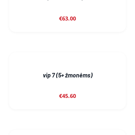
€
63.00
vip 7 (5+ žmonėms)
€
45.60