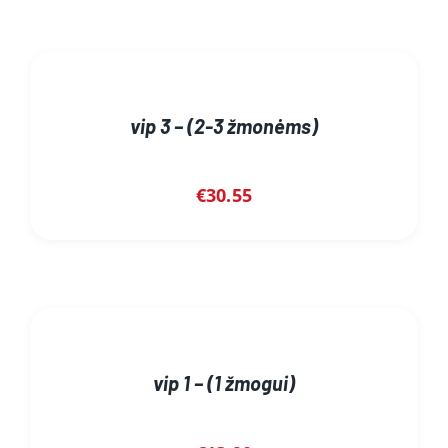
vip 3 – (2-3 žmonėms)
€
30.55
vip 1 – (1 žmogui)