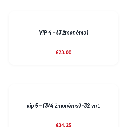
VIP 4 – (3 žmonėms)
€
23.00
vip 5 – (3/4 žmonėms) -32 vnt.
€
34.25