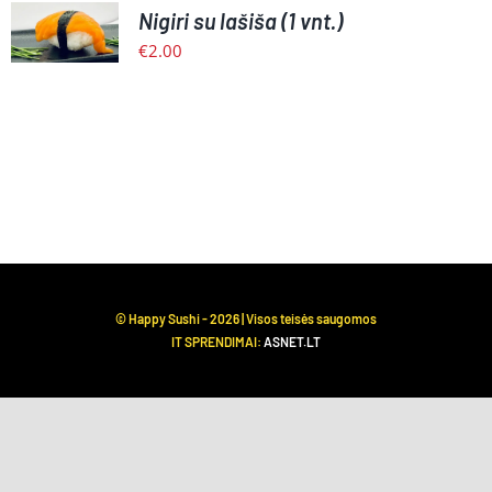
Nigiri su lašiša (1 vnt.)
KREPŠELĮ
/
€
2.00
PLAČIAU
© Happy Sushi -
2026 | Visos teisės saugomos
IT SPRENDIMAI:
ASNET.LT