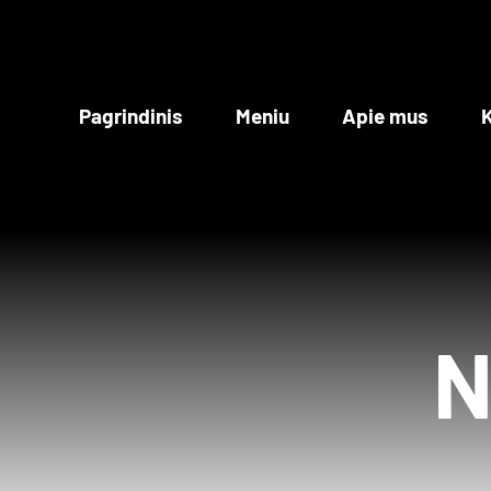
Skip
to
content
Pagrindinis
Meniu
Apie mus
K
N