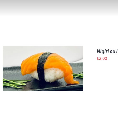
Nigiri su 
€
2.00
Į KREPŠELĮ
/
PLAČIAU