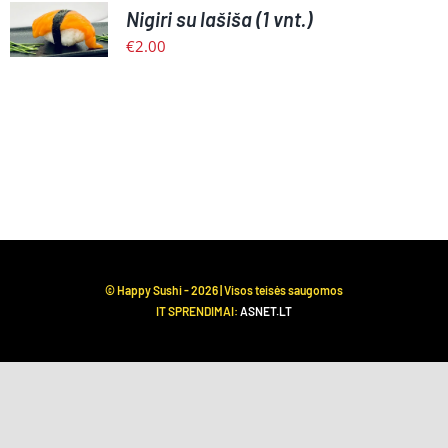
Nigiri su lašiša (1 vnt.)
KREPŠELĮ
/
€
2.00
PLAČIAU
© Happy Sushi -
2026 | Visos teisės saugomos
IT SPRENDIMAI:
ASNET.LT