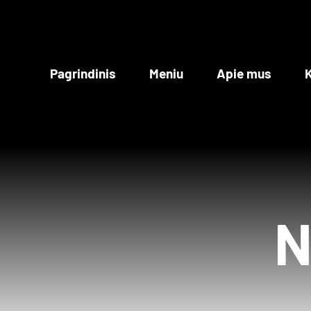
Skip
to
content
Pagrindinis
Meniu
Apie mus
K
N