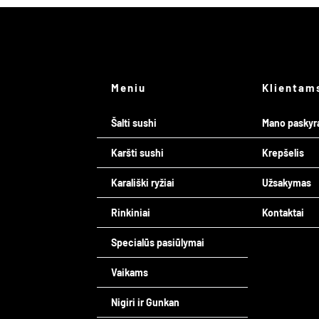
Meniu
Klientam
Šalti sushi
Mano paskyr
Karšti sushi
Krepšelis
Karališki ryžiai
Užsakymas
Rinkiniai
Kontaktai
Specialūs pasiūlymai
Vaikams
Nigiri ir Gunkan