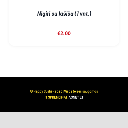
Nigiri su lašiša (1 vnt.)
€
2.00
© Happy Sushi -
2026 | Visos teisės saugomos
IT SPRENDIMAI:
ASNET.LT