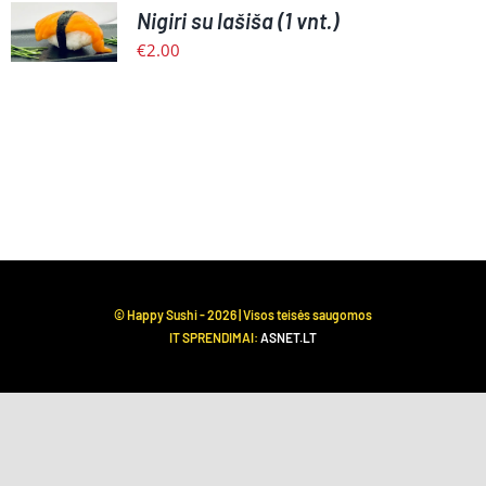
Nigiri su lašiša (1 vnt.)
KREPŠELĮ
/
€
2.00
PLAČIAU
© Happy Sushi -
2026 | Visos teisės saugomos
IT SPRENDIMAI:
ASNET.LT