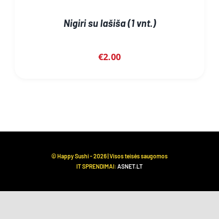
Nigiri su lašiša (1 vnt.)
€
2.00
© Happy Sushi -
2026 | Visos teisės saugomos
IT SPRENDIMAI:
ASNET.LT