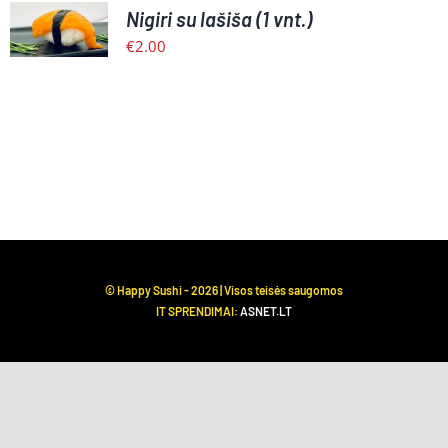
Nigiri su lašiša (1 vnt.)
KREPŠELĮ
/
€
2.00
PLAČIAU
© Happy Sushi -
2026 | Visos teisės saugomos
IT SPRENDIMAI:
ASNET.LT